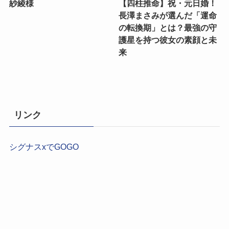
紗綾様
【四柱推命】祝・元日婚！
長澤まさみが選んだ「運命
の転換期」とは？最強の守
護星を持つ彼女の素顔と未
来
リンク
シグナスxでGOGO
【2026年最新】現役占い師が本気で選ぶ！結婚相談所お
すすめ9選｜運命を動かす「最強の比較ガイド」
【2026年最新】「出会いがない」を丙午の炎で焼き尽く