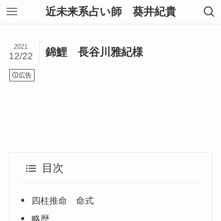
近未来系占い師 葵井紀貴
2021
錦鯉 長谷川雅紀様
12/22
広告
目次
四柱推命 命式
略歴