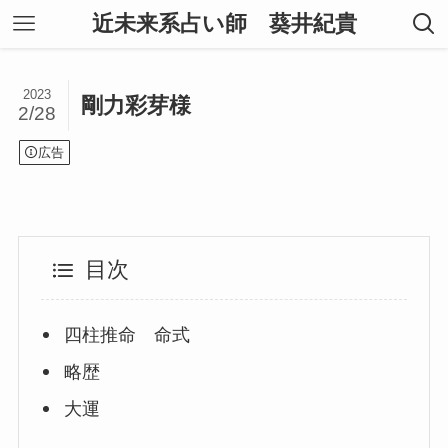
近未来系占い師 葵井紀貴
2023
剛力彩芽様
2/28
広告
目次
四柱推命 命式
略歴
大運