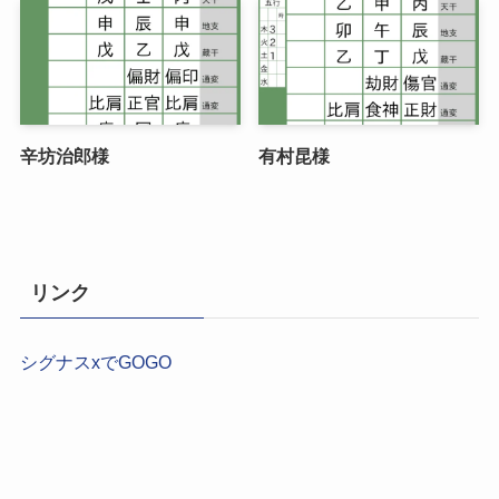
辛坊治郎様
有村昆様
リンク
シグナスxでGOGO
【2026年最新】現役占い師が本気で選ぶ！結婚相談所お
すすめ9選｜運命を動かす「最強の比較ガイド」