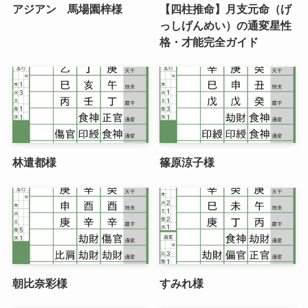
アジアン 馬場園梓様
【四柱推命】月支元命（げ
っしげんめい）の通変星性
格・才能完全ガイド
林遣都様
篠原涼子様
朝比奈彩様
すみれ様