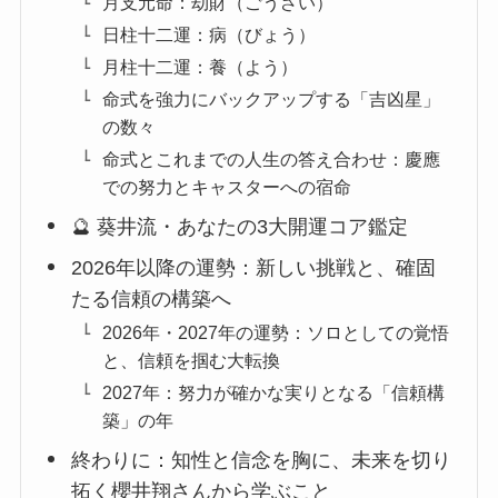
月支元命：劫財（ごうざい）
日柱十二運：病（びょう）
月柱十二運：養（よう）
命式を強力にバックアップする「吉凶星」
の数々
命式とこれまでの人生の答え合わせ：慶應
での努力とキャスターへの宿命
🔮 葵井流・あなたの3大開運コア鑑定
2026年以降の運勢：新しい挑戦と、確固
たる信頼の構築へ
2026年・2027年の運勢：ソロとしての覚悟
と、信頼を掴む大転換
2027年：努力が確かな実りとなる「信頼構
築」の年
終わりに：知性と信念を胸に、未来を切り
拓く櫻井翔さんから学ぶこと