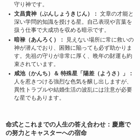
守り神です。
文昌貴神（ぶんしょうきじん）：
文章の才能と
深い学問的知識を授ける星。自己表現や言葉を
扱う仕事で大成功を収める暗示です。
暗禄（あんろく）：
見えない場所に常に救いの
神が潜んでおり、困難に陥っても必ず助かりま
す。先祖の守りが非常に厚く、晩年の財運も約
束されています。
咸池（かんち）＆ 特殊星「陽差（ようさ）」：
人を惹きつける強烈な色気を醸し出しますが、
異性トラブルや結婚生活の波乱には注意が必要
な星でもあります。
命式とこれまでの人生の答え合わせ：慶應で
の努力とキャスターへの宿命