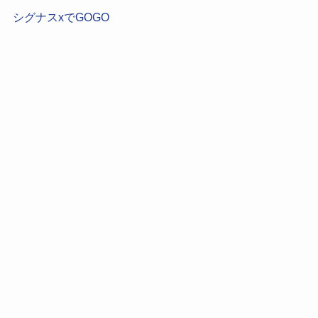
シグナスxでGOGO
【2026年最新】現役占い師が本気で選ぶ！結婚相談所お
すすめ9選｜運命を動かす「最強の比較ガイド」
【2026年最新】「出会いがない」を丙午の炎で焼き尽く
す！現役占い師が勧める「特化型結婚相談所」10選
2026年、私は何歳で結婚できる？占い師が断言する「丙
午」の強運を掴む人と逃す人の決定的な差
ホーム
占い