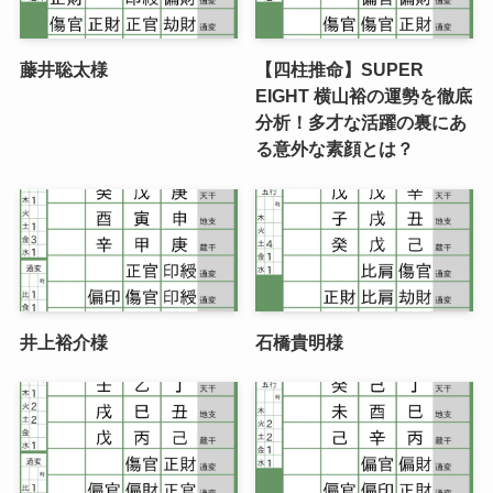
藤井聡太様
【四柱推命】SUPER
EIGHT 横山裕の運勢を徹底
分析！多才な活躍の裏にあ
る意外な素顔とは？
井上裕介様
石橋貴明様