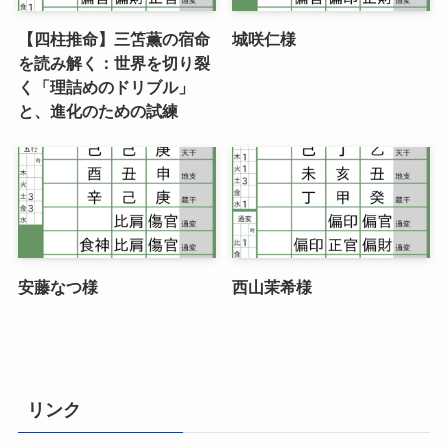
【四柱推命】三笘薫の宿命
城咲仁様
を読み解く：世界を切り裂
く「理詰めのドリブル」
と、進化のための試練
安藤なつ様
西山茉希様
リンク