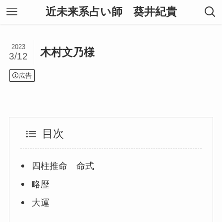
近未来系占い師 葵井紀貴
2023
木村文乃様
3/12
広告
目次
四柱推命 命式
略歴
大運