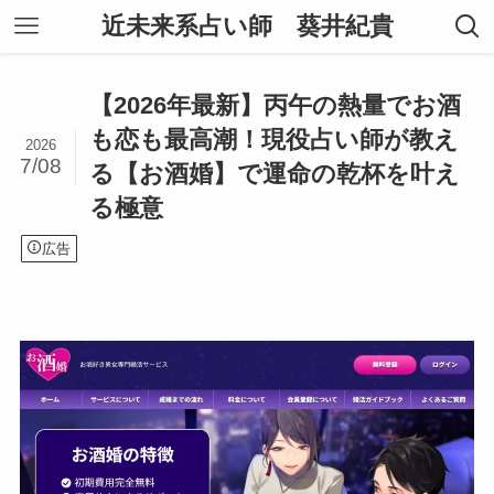
近未来系占い師 葵井紀貴
【2026年最新】丙午の熱量でお酒
も恋も最高潮！現役占い師が教え
2026
7/08
る【お酒婚】で運命の乾杯を叶え
る極意
広告