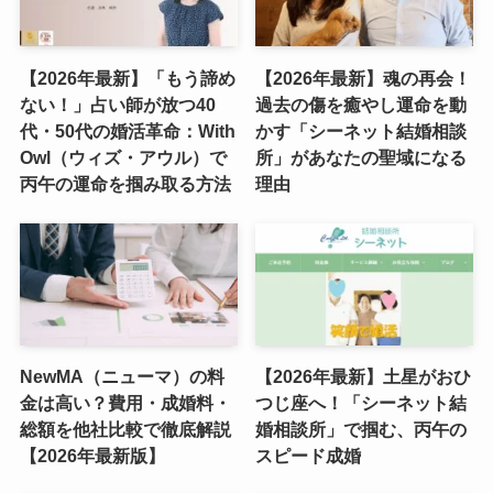
【2026年最新】「もう諦め
【2026年最新】魂の再会！
ない！」占い師が放つ40
過去の傷を癒やし運命を動
代・50代の婚活革命：With
かす「シーネット結婚相談
Owl（ウィズ・アウル）で
所」があなたの聖域になる
丙午の運命を掴み取る方法
理由
NewMA（ニューマ）の料
【2026年最新】土星がおひ
金は高い？費用・成婚料・
つじ座へ！「シーネット結
総額を他社比較で徹底解説
婚相談所」で掴む、丙午の
【2026年最新版】
スピード成婚