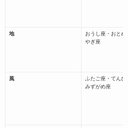
地
おうし座・おとめ
やぎ座
風
ふたご座・てんび
みずがめ座