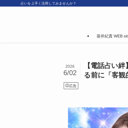
占いを上手く活用してみませんか？
葵井紀貴 WEB sit
【電話占い絆
2026
6/02
る前に「客観
広告