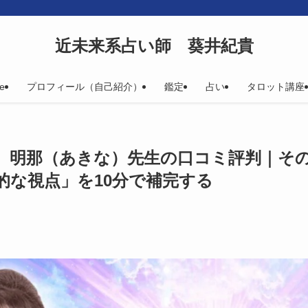
近未来系占い師 葵井紀貴
e
プロフィール（自己紹介）
鑑定
占い
タロット講座
】明那（あきな）先生の口コミ評判｜そ
的な視点」を10分で補完する