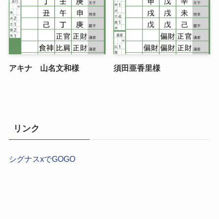
アキナ 山名文和様
須田亜香里様
リンク
シグナスxでGOGO
【2026年最新】現役占い師が本気で選ぶ！結婚相談所お
すすめ9選｜運命を動かす「最強の比較ガイド」