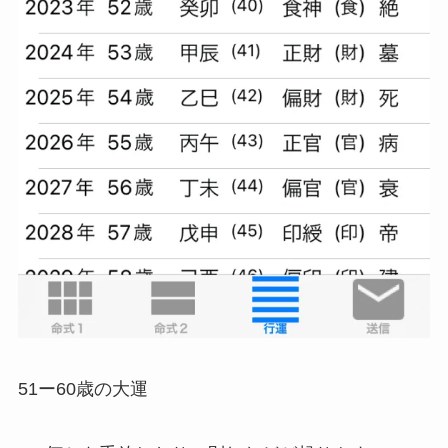
51ー60歳の大運