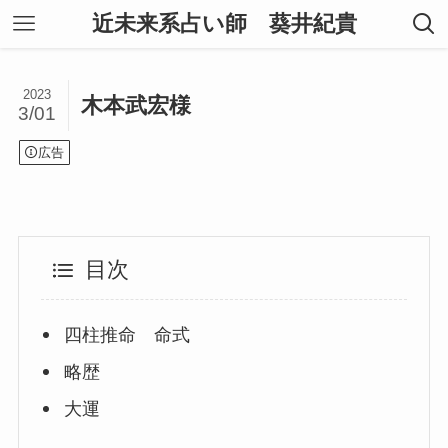
近未来系占い師 葵井紀貴
2023
木本武宏様
3/01
広告
目次
四柱推命 命式
略歴
大運