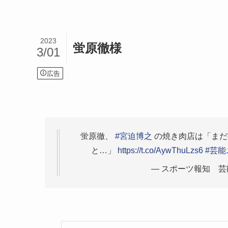
2023
蛍原徹様
3/01
広告
蛍原徹、
#宮迫博之
の焼き肉店は「まだ
と…」
https://t.co/AywThuLzs6
#芸能
— スポーツ報知 芸能情報