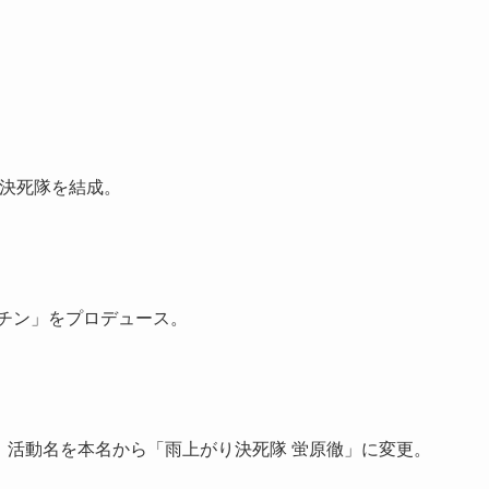
り決死隊を結成。
ッチン」をプロデュース。
り、活動名を本名から「雨上がり決死隊 蛍原徹」に変更。