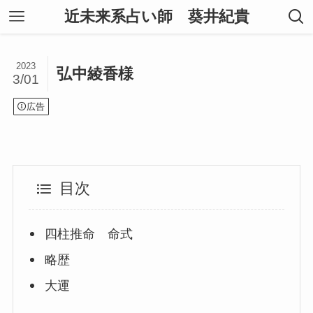
近未来系占い師 葵井紀貴
2023
弘中綾香様
3/01
広告
目次
四柱推命 命式
略歴
大運