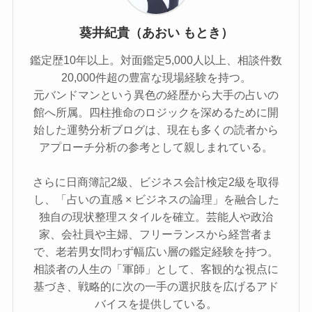
葵井紀貴（あおい もとき）
鑑定歴10年以上。対面鑑定5,000人以上、相談件数
20,000件超の豊富な現場経験を持つ。
元バンドマンという異色の経歴から大手の占いの
館へ所属。四柱推命のロジックを深めるために開
始した運勢分析ブログは、現在も多くの読者から
アプローチ分析の参考として親しまれている。
さらに日商簿記2級、ビジネス会計検定2級を取得
し、「占いの直感 × ビジネスの論理」を融合した
独自の現状整理スタイルを確立。芸能人や政治
家、会社員や主婦、フリーランスから経営者ま
で、老若男女問わず幅広い層の鑑定経験を持つ。
相談者の人生の「軍師」として、客観的な視点に
基づき、戦略的に次の一手の選択肢を広げるアド
バイスを提供している。