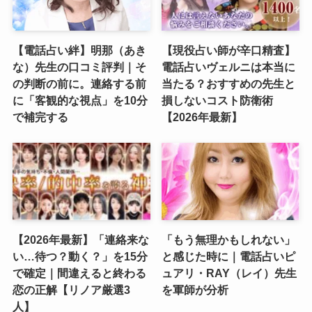
【電話占い絆】明那（あき
【現役占い師が辛口精査】
な）先生の口コミ評判｜そ
電話占いヴェルニは本当に
の判断の前に。連絡する前
当たる？おすすめの先生と
に「客観的な視点」を10分
損しないコスト防衛術
で補完する
【2026年最新】
【2026年最新】「連絡来な
「もう無理かもしれない」
い…待つ？動く？」を15分
と感じた時に｜電話占いピ
で確定｜間違えると終わる
ュアリ・RAY（レイ）先生
恋の正解【リノア厳選3
を軍師が分析
人】