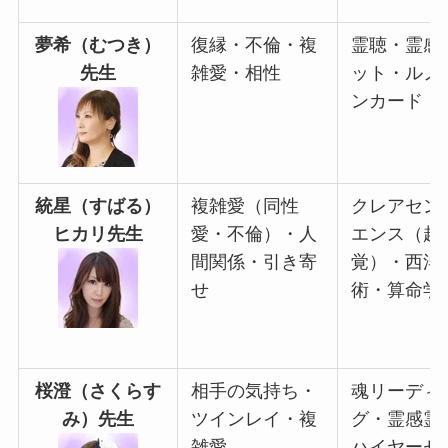
夢希（むつき）
復縁・不倫・複
霊聴・霊感
先生
雑愛・相性
ット・ルノ
ンカード
統星（すばる）
複雑愛（同性
クレアセン
ヒカリ先生
愛・不倫）・人
エンス（超
間関係・引き寄
覚）・西洋
せ
術・算命学
桜澄（さくらす
相手の気持ち・
魂リーディ
み）先生
ツインレイ・複
グ・霊感霊
雑愛
ハイヤーセ