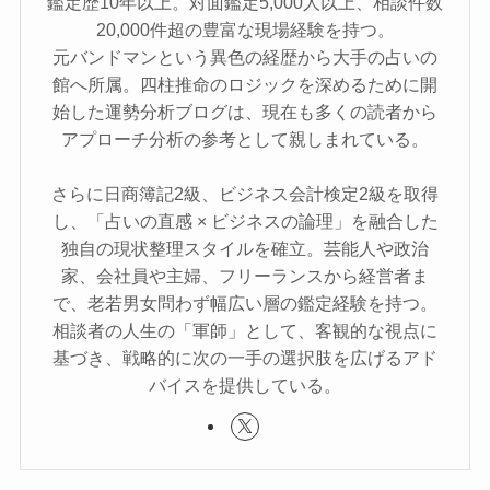
鑑定歴10年以上。対面鑑定5,000人以上、相談件数
20,000件超の豊富な現場経験を持つ。
元バンドマンという異色の経歴から大手の占いの
館へ所属。四柱推命のロジックを深めるために開
始した運勢分析ブログは、現在も多くの読者から
アプローチ分析の参考として親しまれている。
さらに日商簿記2級、ビジネス会計検定2級を取得
し、「占いの直感 × ビジネスの論理」を融合した
独自の現状整理スタイルを確立。芸能人や政治
家、会社員や主婦、フリーランスから経営者ま
で、老若男女問わず幅広い層の鑑定経験を持つ。
相談者の人生の「軍師」として、客観的な視点に
基づき、戦略的に次の一手の選択肢を広げるアド
バイスを提供している。